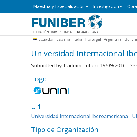
Pasar
Maestría
Maestría y Especialización
Investigación
Obra
y
al
Especialización
contenido
principal
Ecuador
España
Italia
Portugal
Argentina
Bolivia
Universidad Internacional I
Submitted by
ct-admin
on
Lun, 19/09/2016 - 23
Logo
Url
Universidad Internacional Iberoamericana - 
Tipo de Organización