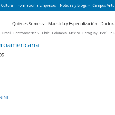
 Cultural
Formación a Empresas
Noticias y Blogs
Campus Virtu
Navegación
Quiénes Somos
Maestría y Especialización
Doctor
principal
Brasil
Centroamérica
Chile
Colombia
México
Paraguay
Perú
P. 
micro
beroamericana
:05
UNINI