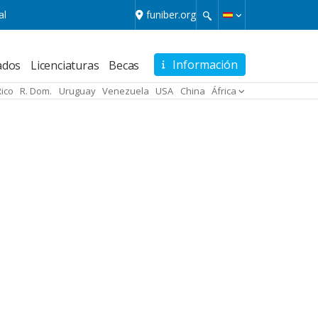
al
funiber.org
Información
ados
Licenciaturas
Becas
Rico
R. Dom.
Uruguay
Venezuela
USA
China
África