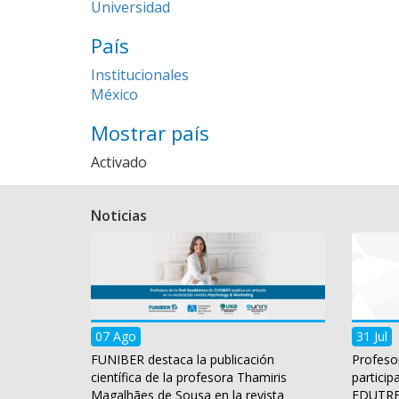
Universidad
País
Institucionales
México
Mostrar país
Activado
Noticias
07 Ago
31 Jul
FUNIBER destaca la publicación
Profeso
científica de la profesora Thamiris
particip
Magalhães de Sousa en la revista
EDUTREN