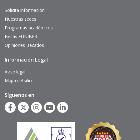
de
interés
Solicita información
Nuestras sedes
Programas académicos
Becas FUNIBER
Opiniones Becados
Información Legal
Pie
de
página
Aviso legal
Mapa del sitio
Síguenos en: