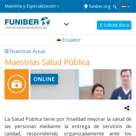
Pasar
Maestría
Maestría y Especialización
funiber.org
y
al
Especialización
contenido
principal
Solicite Beca
Navegación
Ecuador
principal
micro
Nuestras Áreas
Maestrías Salud Pública
ONLINE
La Salud Pública tiene por finalidad mejorar la salud de
las personas mediante la entrega de servicios de
calidad, respondiendo organizadamente ante los