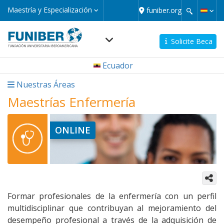
Pasar
Maestría
Maestría y Especialización
funiber.org
y
al
Especialización
contenido
principal
Solicite Beca
Navegación
Ecuador
principal
micro
Nuestras Áreas
Maestrías Enfermería
ONLINE
Formar profesionales de la enfermería con un perfil
multidisciplinar que contribuyan al mejoramiento del
desempeño profesional a través de la adquisición de