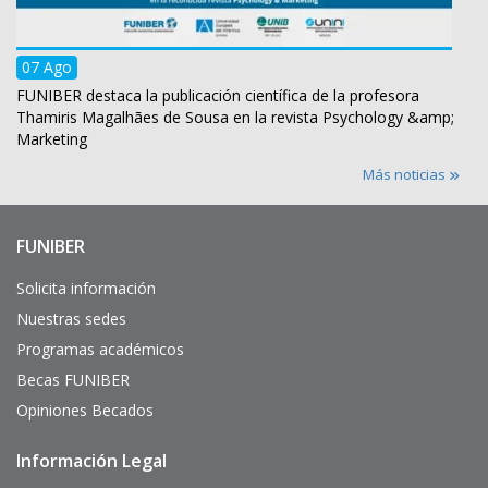
07 Ago
FUNIBER destaca la publicación científica de la profesora
Thamiris Magalhães de Sousa en la revista Psychology &amp;
Marketing
Más noticias
FUNIBER
Enlaces
de
interés
Solicita información
Nuestras sedes
Programas académicos
Becas FUNIBER
Opiniones Becados
Información Legal
Pie
de